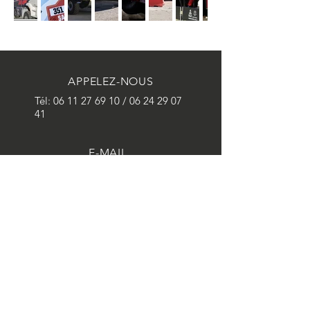
APPELEZ-NOUS
Tél:
06 11 27 69 10
/
06 24 29 07
41
E-MAIL
stacompetition.dkr@gmail.com
HORAIRES D'OUVERTURE
Lun - Sam : 08:00 - 20:00
RALLYES RAIDS
- Dakar